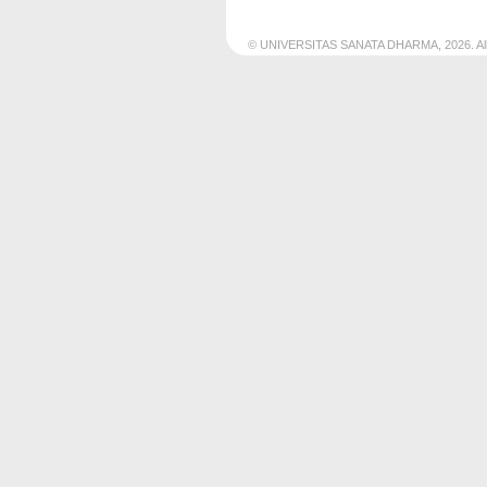
© UNIVERSITAS SANATA DHARMA, 2026. All rig