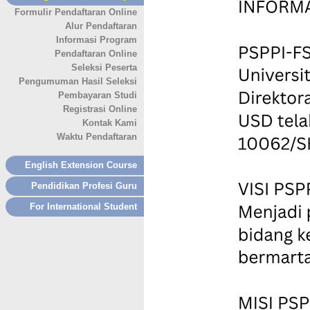
Waktu dan Tempat Tes
Prosedur Pendaftaran
Formulir Pendaftaran Online
Formulir Pendaftaran Online
Prosedur Pendaftaran
Formulir Pendaftaran Online
Pengumuman Sementara
Formulir Pendaftaran Online
Pedoman Tes dari Rumah
Alur Pendaftaran
Pengumuman Hasil Seleksi
Pengumuman Hasil Seleksi
Pengumuman Hasil Seleksi
Pengumuman Hasil Seleksi
Informasi Program
Daftar Ulang Online
Registrasi Online
PMB Jalur Disabilitas
Daftar Ulang Online
Pendaftaran Online
PMB Jalur Disabilitas
Informasi Program
PMB Jalur Disabilitas
Seleksi Peserta
PMB Jalur Beasiswa LPDP
Informasi Pendaftaran
Pengumuman Hasil Seleksi
Beasiswa Cerdas Humanis
PMB Jalur Beasiswa Alumni
Mahasiswa Baru
Beasiswa KIP Kuliah
Pembayaran Studi
Pengumuman lolos seleksi
Diterima PTN? Pilih USD!
Registrasi Online
wawancara angkatan 53
Kontak Kami
Waktu Pendaftaran
English Extension Course
Informasi Program
Pendidikan Profesi Guru
Informasi Pendaftaran
Pengumuman Hasil Seleksi
For International Student
Registrasi
Informasi Program